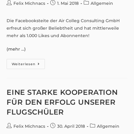
Beitrags-
Beitrag
Beitrags-
Felix Michnacs
1. Mai 2018
Allgemein
Autor:
veröffentlicht:
Kategorie:
Die Facebooksteite der Air Colleg Consulting GmbH
erfreut sich großer Beliebtheit und hat mittlerweile
mehr als 1.000 Likes und Abonnenten!
(mehr …)
Mehr
Weiterlesen
Als
1.000
Likes
Und
Abonnenten
Unserer
EINE STARKE KOOPERATION
Facebookseite
FÜR DEN ERFOLG UNSERER
FLUGSCHÜLER
Beitrags-
Beitrag
Beitrags-
Felix Michnacs
30. April 2018
Allgemein
Autor:
veröffentlicht:
Kategorie: