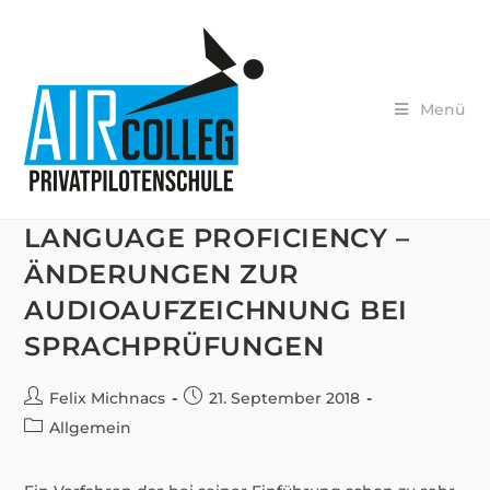
Zum
Inhalt
springen
Menü
LANGUAGE PROFICIENCY –
ÄNDERUNGEN ZUR
AUDIOAUFZEICHNUNG BEI
SPRACHPRÜFUNGEN
Beitrags-
Beitrag
Felix Michnacs
21. September 2018
Autor:
veröffentlicht:
Beitrags-
Allgemein
Kategorie: