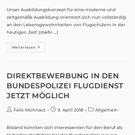
Unser Ausbildungskonzept für eine moderne und
zeitgemäße Ausbildung orientiert sich nun vollständig
an den Lebensgewohnheiten von Flugschülern in der
heutigen Zeit!
(mehr …)
Eine
Weiterlesen
Starke
Kooperation
Für
Den
Erfolg
Unserer
DIREKTBEWERBUNG IN DEN
Flugschüler
BUNDESPOLIZEI FLUGDIENST
JETZT MÖGLICH
Beitrags-
Beitrag
Beitrags-
Felix Michnacs
9. April 2018
Allgemein
Autor:
veröffentlicht:
Kategorie:
Bisland konnten sich Interessenten für den Beruf als