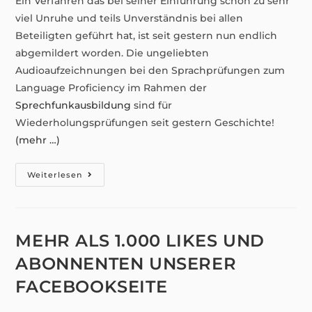
Ein Verfahren das bei seiner Einführung schon zu sehr
viel Unruhe und teils Unverständnis bei allen
Beteiligten geführt hat, ist seit gestern nun endlich
abgemildert worden. Die ungeliebten
Audioaufzeichnungen bei den Sprachprüfungen zum
Language Proficiency im Rahmen der
Sprechfunkausbildung
sind für
Wiederholungsprüfungen seit gestern Geschichte!
(mehr …)
Language
Weiterlesen
Proficiency
–
Änderungen
Zur
Audioaufzeichnung
Bei
MEHR ALS 1.000 LIKES UND
Sprachprüfungen
ABONNENTEN UNSERER
FACEBOOKSEITE