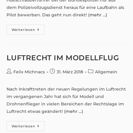
Hubschrauberführer bei der Bundespolizei nur aus
dem Polizeivollzugsdienst heraus für eine Laufbahn als
Pilot bewerben. Das geht nun direkt!
(mehr …)
Direktbewerbung
Weiterlesen
In
Den
Bundespolizei
Flugdienst
Jetzt
Möglich
LUFTRECHT IM MODELLFLUG
Beitrags-
Beitrag
Beitrags-
Felix Michnacs
31. März 2018
Allgemein
Autor:
veröffentlicht:
Kategorie:
Nach Inkrafttreten der neuen Regelungen im Luftrecht
im vergangenen Jahr hat sich für Modell und
Drohnenflieger in vielen Bereichen der Rechtslage im
Luftrecht etwas geändert!
(mehr …)
Luftrecht
Weiterlesen
Im