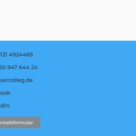
121 4924469
60 947 644 24
aircolleg.de
book
edIn
ntaktformular