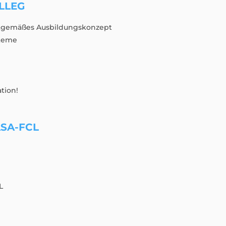
LLEG
tgemäßes Ausbildungskonzept
steme
tion!
SA-FCL
L