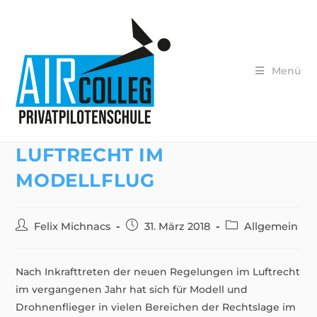
Zum
Inhalt
springen
Menü
LUFTRECHT IM
MODELLFLUG
Beitrags-
Beitrag
Beitrags-
Felix Michnacs
31. März 2018
Allgemein
Autor:
veröffentlicht:
Kategorie:
Nach Inkrafttreten der neuen Regelungen im Luftrecht
im vergangenen Jahr hat sich für Modell und
Drohnenflieger in vielen Bereichen der Rechtslage im