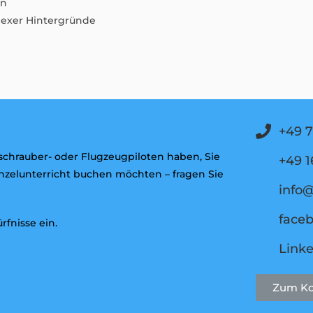
en
lexer Hintergründe
+49 7
schrauber- oder Flugzeugpiloten haben, Sie
+49 
Einzelunterricht buchen möchten – fragen Sie
info@
face
fnisse ein.
Link
Zum Ko