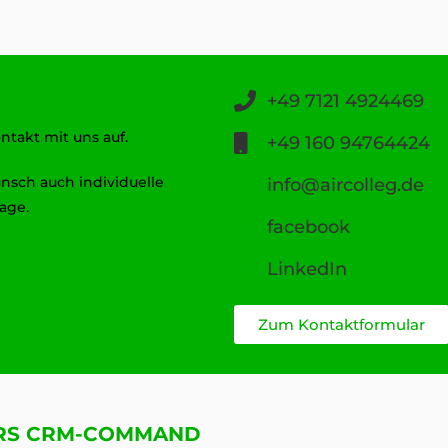
+49 7121 4924469
takt mit uns auf.
+49 160 94764424
unsch auch individuelle
info@aircolleg.de
age.
facebook
LinkedIn
Zum Kontaktformular
URS CRM-COMMAND