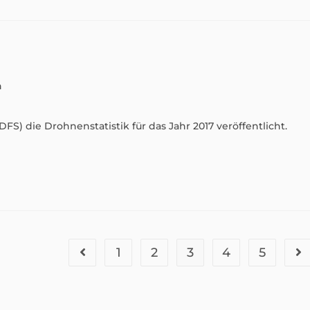
n
FS) die Drohnenstatistik für das Jahr 2017 veröffentlicht.
1
2
3
4
5
Gehe zur vorherigen Seite
Ge