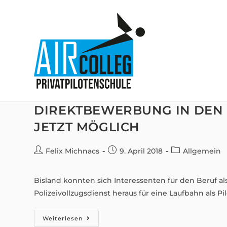
Zum
Inhalt
springen
DIREKTBEWERBUNG IN DEN 
JETZT MÖGLICH
Beitrags-
Beitrag
Beitrags-
Felix Michnacs
9. April 2018
Allgemein
Autor:
veröffentlicht:
Kategorie:
Bisland konnten sich Interessenten für den Beruf a
Polizeivollzugsdienst heraus für eine Laufbahn als P
Direktbewerbung
Weiterlesen
In