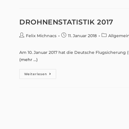
ProPilots
DROHNENSTATISTIK 2017
Beitrags-
Beitrag
Beitrags-
Felix Michnacs
11. Januar 2018
Allgemei
Autor:
veröffentlicht:
Kategorie:
Am 10. Januar 2017 hat die Deutsche Flugsicherung (D
(mehr …)
Drohnenstatistik
Weiterlesen
2017