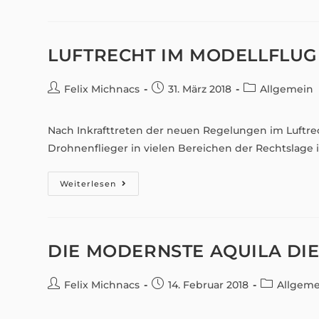
Den
Bundespolizei
Flugdienst
Jetzt
Möglich
LUFTRECHT IM MODELLFLUG
Beitrags-
Beitrag
Beitrags-
Felix Michnacs
31. März 2018
Allgemein
Autor:
veröffentlicht:
Kategorie:
Nach Inkrafttreten der neuen Regelungen im Luftre
Drohnenflieger in vielen Bereichen der Rechtslage 
Luftrecht
Weiterlesen
Im
Modellflug
DIE MODERNSTE AQUILA DI
Beitrags-
Beitrag
Beitrags-
Felix Michnacs
14. Februar 2018
Allgeme
Autor:
veröffentlicht:
Kategorie: