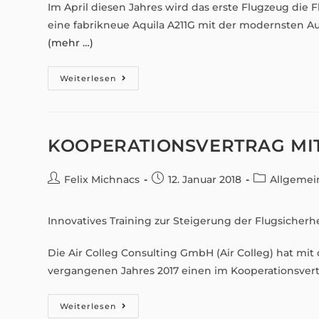
Im April diesen Jahres wird das erste Flugzeug die 
eine fabrikneue Aquila A211G mit der modernsten Au
(mehr …)
Die
Weiterlesen
Modernste
Aquila
Die
Bislang
Gebaut
Wurde!
KOOPERATIONSVERTRAG MIT
Beitrags-
Beitrag
Beitrags-
Felix Michnacs
12. Januar 2018
Allgemei
Autor:
veröffentlicht:
Kategorie:
Innovatives Training zur Steigerung der Flugsicherhe
Die Air Colleg Consulting GmbH (Air Colleg) hat mit
vergangenen Jahres 2017 einen im Kooperationsver
Kooperationsvertrag
Weiterlesen
Mit